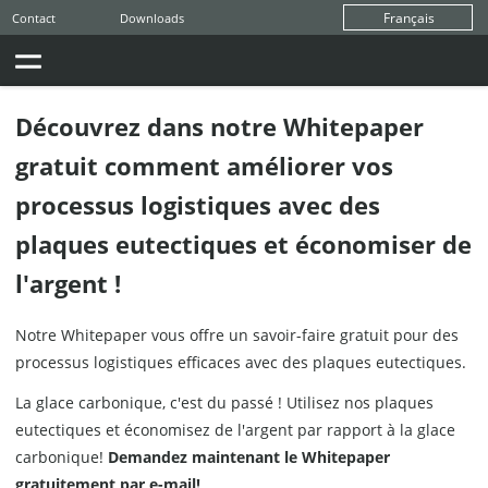
Français
Contact
Downloads
+49 99 71 841-0
Search
Tu es là:
Gebhardt
Produits
Food&Retail
Plaques eutectique
Découvrez dans notre Whitepaper
gratuit comment améliorer vos
processus logistiques avec des
plaques eutectiques et économiser de
l'argent !
Notre Whitepaper vous offre un savoir-faire gratuit pour des
processus logistiques efficaces avec des plaques eutectiques.
La glace carbonique, c'est du passé ! Utilisez nos plaques
eutectiques et économisez de l'argent par rapport à la glace
carbonique!
Demandez maintenant le Whitepaper
gratuitement par e-mail!