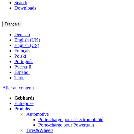
Search
Downloads
Français
Deutsch
English (UK)
English (US)
Français
Polski
Português
Pусский
Español
Türk
Aller au contenu
Gebhardt
Entreprise
Produits
Automotive
Porte-charge pour l'électromobilité
Porte-charge pour Powertrain
Tires&Wheels