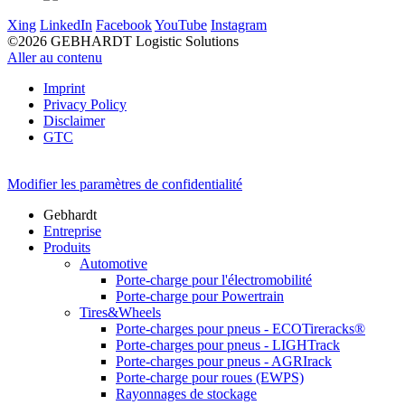
Xing
LinkedIn
Facebook
YouTube
Instagram
©2026 GEBHARDT Logistic Solutions
Aller au contenu
Imprint
Privacy Policy
Disclaimer
GTC
Modifier les paramètres de confidentialité
Gebhardt
Entreprise
Produits
Automotive
Porte-charge pour l'électromobilité
Porte-charge pour Powertrain
Tires&Wheels
Porte-charges pour pneus - ECOTireracks®
Porte-charges pour pneus - LIGHTrack
Porte-charges pour pneus - AGRIrack
Porte-charge pour roues (EWPS)
Rayonnages de stockage