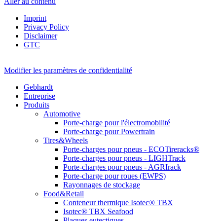
Aller au contenu
Imprint
Privacy Policy
Disclaimer
GTC
Modifier les paramètres de confidentialité
Gebhardt
Entreprise
Produits
Automotive
Porte-charge pour l'électromobilité
Porte-charge pour Powertrain
Tires&Wheels
Porte-charges pour pneus - ECOTireracks®
Porte-charges pour pneus - LIGHTrack
Porte-charges pour pneus - AGRIrack
Porte-charge pour roues (EWPS)
Rayonnages de stockage
Food&Retail
Conteneur thermique Isotec® TBX
Isotec® TBX Seafood
Plaques eutectiques