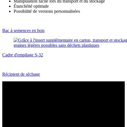
Manipulation facile lors du transport et du stockage
Étanchéité optimale
Possibilité de versions personnalisées
Bac à semences en bois
Cadre d'empilage S-32
Récipient de séchage
La trémie de semences GEBHARDT - La
solution fiable pour votre logistique de
récolte
Nos conteneurs sont utilisés partout où les semences doivent être