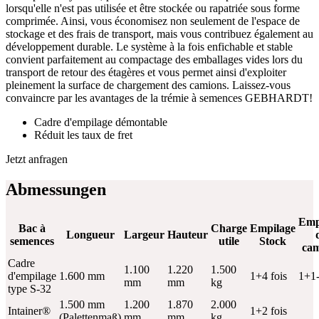
lorsqu'elle n'est pas utilisée et être stockée ou rapatriée sous forme
comprimée. Ainsi, vous économisez non seulement de l'espace de
stockage et des frais de transport, mais vous contribuez également au
développement durable. Le système à la fois enfichable et stable
convient parfaitement au compactage des emballages vides lors du
transport de retour des étagères et vous permet ainsi d'exploiter
pleinement la surface de chargement des camions. Laissez-vous
convaincre par les avantages de la trémie à semences GEBHARDT!
Cadre d'empilage démontable
Réduit les taux de fret
Jetzt anfragen
Abmessungen
Emp
Bac à
Charge
Empilage
Longueur
Largeur
Hauteur
semences
utile
Stock
cam
Cadre
1.100
1.220
1.500
d'empilage
1.600 mm
1+4 fois
1+1-
mm
mm
kg
type S-32
1.500 mm
1.200
1.870
2.000
Intainer®
1+2 fois
(Palettenmaß)
mm
mm
kg