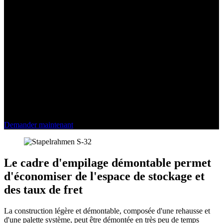
directives (VDI n° 2700) dans le trafic routier. Sur le camion, le
cadre d'empilage avec guide de sangle d'arrimage peut être
transporté en toute sécurité en étant empilé 1 + 1 fois. Un panneau
d'information apposé sur le cadre d'empilage illustre la mise en place
correcte des sangles et rassure votre personnel. Grâce à sa structure
intelligente et stable, le système est adapté à un empilage 1 + 4 fois
dans l'entrepôt et peut être transporté avec des moyens de
manutention courants et vidé sans problème dans des installations de
retournement automatisées de l'industrie agricole.
Sécurisation du chargement conforme aux normes et aux
directives
Cadre d'empilage avec guide de sangle d'arrimage
Demander maintenant
Le cadre d'empilage démontable permet
d'économiser de l'espace de stockage et
des taux de fret
La construction légère et démontable, composée d'une rehausse et
d'une palette système, peut être démontée en très peu de temps