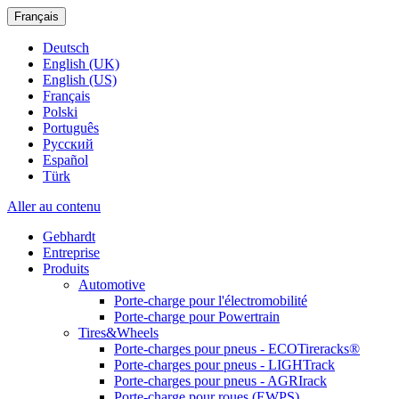
Français
Deutsch
English (UK)
English (US)
Français
Polski
Português
Pусский
Español
Türk
Aller au contenu
Gebhardt
Entreprise
Produits
Automotive
Porte-charge pour l'électromobilité
Porte-charge pour Powertrain
Tires&Wheels
Porte-charges pour pneus - ECOTireracks®
Porte-charges pour pneus - LIGHTrack
Porte-charges pour pneus - AGRIrack
Porte-charge pour roues (EWPS)